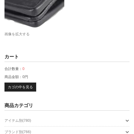
画像を拡大する
カート
合計数量：
0
商品金額：
0円
カゴの中を見る
商品カテゴリ
アイテム別(780)
ブランド別(766)