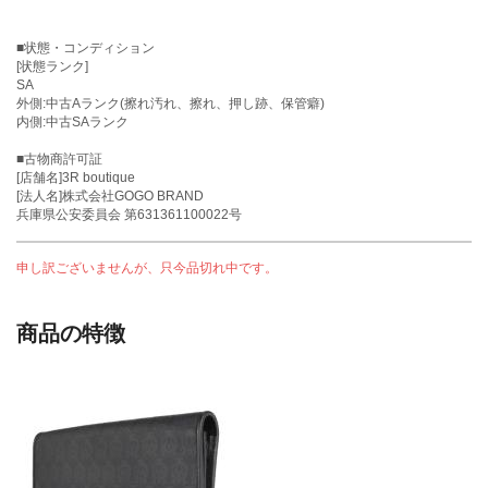
■状態・コンディション
[状態ランク]
SA
外側:中古Aランク(擦れ汚れ、擦れ、押し跡、保管癖)
内側:中古SAランク
■古物商許可証
[店舗名]3R boutique
[法人名]株式会社GOGO BRAND
兵庫県公安委員会 第631361100022号
申し訳ございませんが、只今品切れ中です。
商品の特徴