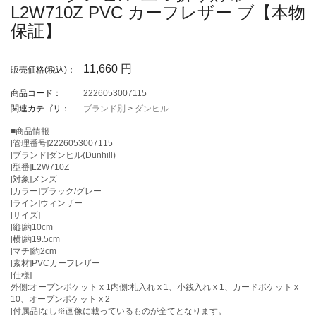
L2W710Z PVC カーフレザー ブ【本物
保証】
11,660
円
販売価格(税込)：
商品コード：
2226053007115
関連カテゴリ：
ブランド別
>
ダンヒル
■商品情報
[管理番号]2226053007115
[ブランド]ダンヒル(Dunhill)
[型番]L2W710Z
[対象]メンズ
[カラー]ブラック/グレー
[ライン]ウィンザー
[サイズ]
[縦]約10cm
[横]約19.5cm
[マチ]約2cm
[素材]PVCカーフレザー
[仕様]
外側:オープンポケット x 1内側:札入れ x 1、小銭入れ x 1、カードポケット x
10、オープンポケット x 2
[付属品]なし※画像に載っているものが全てとなります。