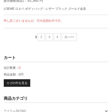
52,360
円
販売価格(税込)：
LOEWE ロエベ ボディバッグ - レザー ブラック ゴールド金具
申し訳ございませんが、只今品切れ中です。
1
2
3
4
次へ>>
カート
合計数量：
0
商品金額：
0円
カゴの中を見る
商品カテゴリ
アイテム別(780)