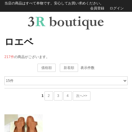
当店の商品はすべて本物です。安心してお買い求めください。
会員登録
ログイン
ロエベ
217件
の商品がございます。
価格順
新着順
表示件数
1
2
3
4
次へ>>