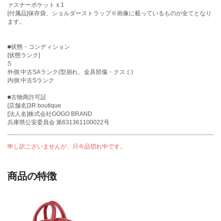
ァスナーポケット x 1
[付属品]保存袋、ショルダーストラップ※画像に載っているものが全てとなり
ます。
■状態・コンディション
[状態ランク]
S
外側:中古SAランク(型崩れ、金具部傷・クスミ)
内側:中古Sランク
■古物商許可証
[店舗名]3R boutique
[法人名]株式会社GOGO BRAND
兵庫県公安委員会 第631361100022号
申し訳ございませんが、只今品切れ中です。
商品の特徴