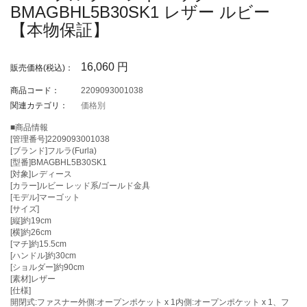
BMAGBHL5B30SK1 レザー ルビー
【本物保証】
16,060
円
販売価格(税込)：
商品コード：
2209093001038
関連カテゴリ：
価格別
■商品情報
[管理番号]2209093001038
[ブランド]フルラ(Furla)
[型番]BMAGBHL5B30SK1
[対象]レディース
[カラー]ルビー レッド系/ゴールド金具
[モデル]マーゴット
[サイズ]
[縦]約19cm
[横]約26cm
[マチ]約15.5cm
[ハンドル]約30cm
[ショルダー]約90cm
[素材]レザー
[仕様]
開閉式:ファスナー外側:オープンポケット x 1内側:オープンポケット x 1、フ