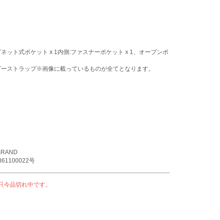
ネット式ポケット x 1内側:ファスナーポケット x 1、オープンポ
ルダーストラップ※画像に載っているものが全てとなります。
RAND
1100022号
只今品切れ中です。