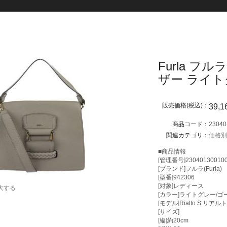
Furla フ
ザー ライト
販売価格(税込)：
39,1
商品コード：
23040
関連カテゴリ：
価格
■商品情報
[管理番号]23040130010
[ブランド]フルラ(Furla)
[型番]942306
[対象]レディース
大する
[カラー]ライトグレー/
[モデル]Rialto S リアル
[サイズ]
[縦]約20cm