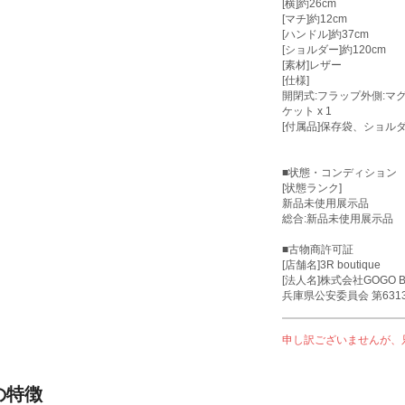
[横]約26cm
[マチ]約12cm
[ハンドル]約37cm
[ショルダー]約120cm
[素材]レザー
[仕様]
開閉式:フラップ外側:マグ
ケット x 1
[付属品]保存袋、ショ
■状態・コンディション
[状態ランク]
新品未使用展示品
総合:新品未使用展示品
■古物商許可証
[店舗名]3R boutique
[法人名]株式会社GOGO B
兵庫県公安委員会 第63136
申し訳ございませんが、
の特徴