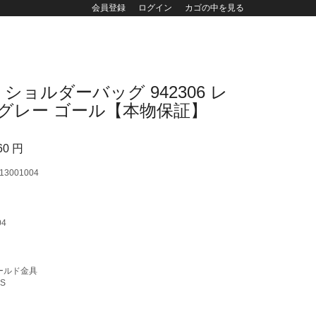
会員登録
ログイン
カゴの中を見る
ルラ ショルダーバッグ 942306 レ
グレー ゴール【本物保証】
60
円
13001004
別
04
ゴールド金具
トS