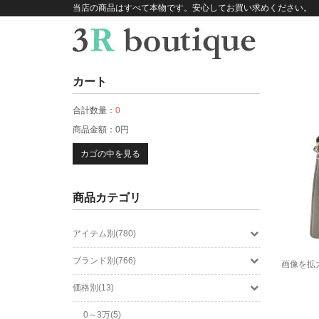
当店の商品はすべて本物です。安心してお買い求めください。
カート
合計数量：
0
商品金額：
0円
カゴの中を見る
商品カテゴリ
アイテム別(780)
ブランド別(766)
画像を拡
価格別(13)
0～3万(5)