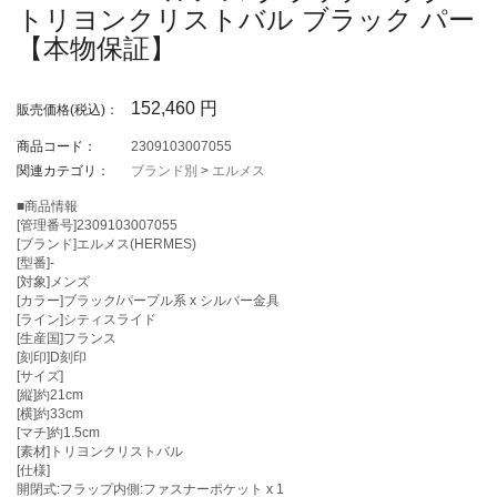
トリヨンクリストバル ブラック パー
【本物保証】
152,460
円
販売価格(税込)：
商品コード：
2309103007055
関連カテゴリ：
ブランド別
>
エルメス
■商品情報
[管理番号]2309103007055
[ブランド]エルメス(HERMES)
[型番]-
[対象]メンズ
[カラー]ブラック/パープル系 x シルバー金具
[ライン]シティスライド
[生産国]フランス
[刻印]D刻印
[サイズ]
[縦]約21cm
[横]約33cm
[マチ]約1.5cm
[素材]トリヨンクリストバル
[仕様]
開閉式:フラップ内側:ファスナーポケット x 1