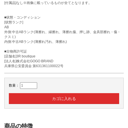
[付属品]なし※画像に載っているものが全てとなります。
■状態・コンディション
[状態ランク]
AB
外側:中古ABランク(薄擦れ、縁擦れ、薄擦れ傷、押し跡、金具部擦れ・傷・
クスミ)
内側:中古ABランク(薄擦れ汚れ、薄擦れ)
■古物商許可証
[店舗名]3R boutique
[法人名]株式会社GOGO BRAND
兵庫県公安委員会 第631361100022号
数量：
カゴに入れる
商品の特徴