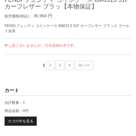
カーフレザー ブラッ【本物保証】
36,960
円
販売価格(税込)：
FENDI フェンディ コインケース 8M0313 31F カーフレザー ブラック ゴール
ド金具
申し訳ございませんが、只今品切れ中です。
1
2
3
4
次へ>>
カート
合計数量：
0
商品金額：
0円
カゴの中を見る