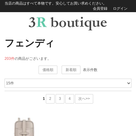
当店の商品はすべて本物です。安心してお買い求めください。
会員登録
ログイン
フェンディ
203件
の商品がございます。
価格順
新着順
表示件数
1
2
3
4
次へ>>