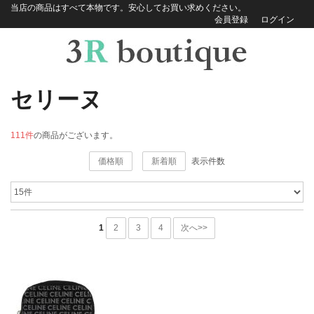
当店の商品はすべて本物です。安心してお買い求めください。
会員登録
ログイン
セリーヌ
111件
の商品がございます。
価格順
新着順
表示件数
1
2
3
4
次へ>>